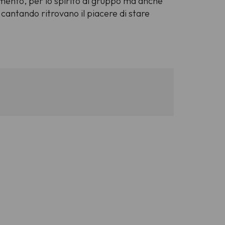
timento, per lo spirito di gruppo ma anche
cantando ritrovano il piacere di stare