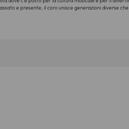
uita dove c'è posto per la cultura musicale e per il diver
ssato e presente, il coro unisce generazioni diverse che 