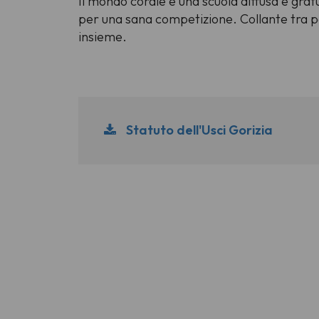
Il mondo corale è una scuola diffusa e grat
per una sana competizione. Collante tra pa
insieme.
Statuto dell'Usci Gorizia