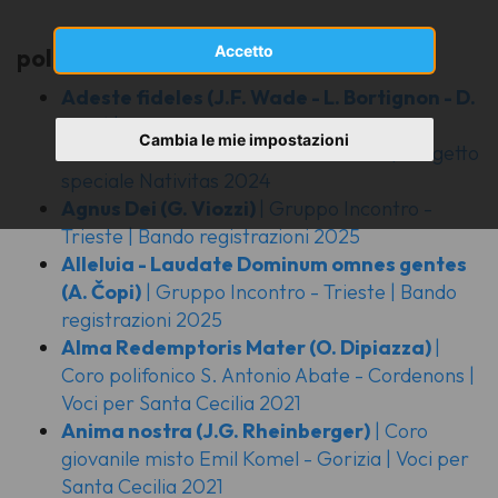
Accetto
polifonia sacra
Adeste fideles
(J.F. Wade - L. Bortignon - D.
Pitis)
| Cori Usci Fvg e Orchestra del
Cambia le mie impostazioni
Conservatorio di Udine - Davide Pitis | Progetto
speciale Nativitas 2024
Agnus Dei
(G. Viozzi)
| Gruppo Incontro -
Trieste | Bando registrazioni 2025
Alleluia - Laudate Dominum omnes gentes
(A. Čopi)
| Gruppo Incontro - Trieste | Bando
registrazioni 2025
Alma
Redemptoris Mater
(O. Dipiazza)
|
Coro polifonico S. Antonio Abate - Cordenons |
Voci per Santa Cecilia 2021
Anima nostra
(J.G. Rheinberger)
| Coro
giovanile misto Emil Komel - Gorizia | Voci per
Santa Cecilia 2021