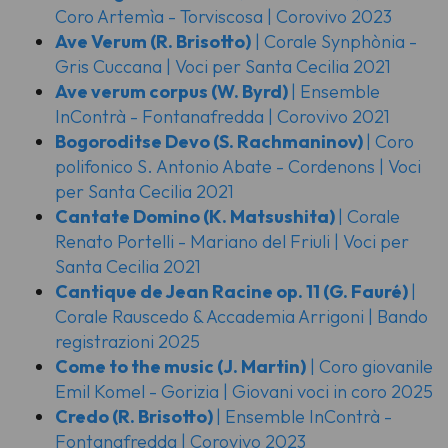
Coro Artemìa - Torviscosa | Corovivo 2023
Ave Verum
(R. Brisotto)
| Corale Synphònia -
Gris Cuccana | Voci per Santa Cecilia 2021
Ave verum corpus
(W. Byrd)
| Ensemble
InContrà - Fontanafredda | Corovivo 2021
Bogoroditse Devo
(S. Rachmaninov)
| Coro
polifonico S. Antonio Abate - Cordenons | Voci
per Santa Cecilia 2021
Cantate Domino
(K. Matsushita)
| Corale
Renato Portelli - Mariano del Friuli | Voci per
Santa Cecilia 2021
Cantique de Jean Racine op. 11
(G. Fauré)
|
Corale Rauscedo & Accademia Arrigoni | Bando
registrazioni 2025
Come to the music
(J. Martin)
| Coro giovanile
Emil Komel - Gorizia | Giovani voci in coro 2025
Credo
(R. Brisotto)
| Ensemble InContrà -
Fontanafredda | Corovivo 2023