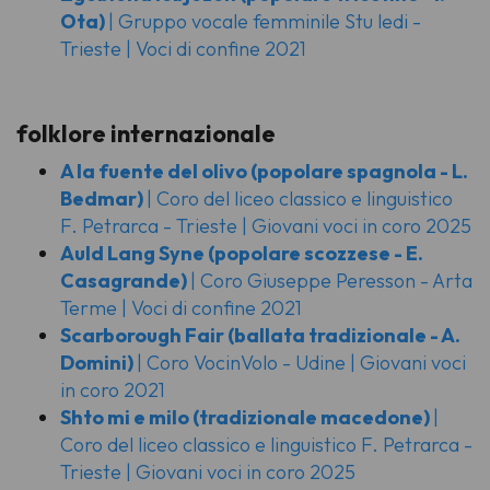
Ota)
| Gruppo vocale femminile Stu ledi -
Trieste | Voci di confine 2021
folklore internazionale
A la fuente del olivo
(popolare spagnola - L.
Bedmar)
| Coro del liceo classico e linguistico
F. Petrarca - Trieste | Giovani voci in coro 2025
Auld Lang Syne
(popolare scozzese - E.
Casagrande)
| Coro Giuseppe Peresson - Arta
Terme | Voci di confine 2021
Scarborough Fair
(ballata tradizionale - A.
Domini)
| Coro VocinVolo - Udine | Giovani voci
in coro 2021
Shto mi e milo
(tradizionale macedone)
|
Coro del liceo classico e linguistico F. Petrarca -
Trieste | Giovani voci in coro 2025