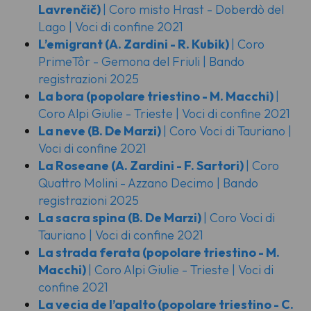
Lavrenčič)
| Coro misto Hrast - Doberdò del
Lago | Voci di confine 2021
L’emigrant
(A. Zardini - R. Kubik)
| Coro
PrimeTôr - Gemona del Friuli | Bando
registrazioni 2025
La bora
(popolare triestino - M. Macchi)
|
Coro Alpi Giulie - Trieste | Voci di confine 2021
La neve
(B. De Marzi)
| Coro Voci di Tauriano |
Voci di confine 2021
La Roseane
(A. Zardini - F. Sartori)
| Coro
Quattro Molini - Azzano Decimo | Bando
registrazioni 2025
La sacra spina
(B. De Marzi)
| Coro Voci di
Tauriano | Voci di confine 2021
La strada ferata
(popolare triestino - M.
Macchi)
| Coro Alpi Giulie - Trieste | Voci di
confine 2021
La vecia de l’apalto
(popolare triestino - C.