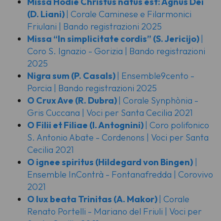
Missa Hodie Christus natus est: Agnus Dei
(D. Liani)
| Corale Caminese e Filarmonici
Friulani | Bando registrazioni 2025
Missa “In simplicitate cordis”
(S. Jericijo)
|
Coro S. Ignazio - Gorizia | Bando registrazioni
2025
Nigra sum
(P. Casals)
| Ensemble9cento -
Porcia | Bando registrazioni 2025
O Crux Ave
(R. Dubra)
| Corale Synphònia -
Gris Cuccana | Voci per Santa Cecilia 2021
O Filii et Filiae
(I. Antognini)
| Coro polifonico
S. Antonio Abate - Cordenons | Voci per Santa
Cecilia 2021
O ignee spiritus
(Hildegard von Bingen)
|
Ensemble InContrà - Fontanafredda | Corovivo
2021
O lux beata Trinitas
(A. Makor)
| Corale
Renato Portelli - Mariano del Friuli | Voci per