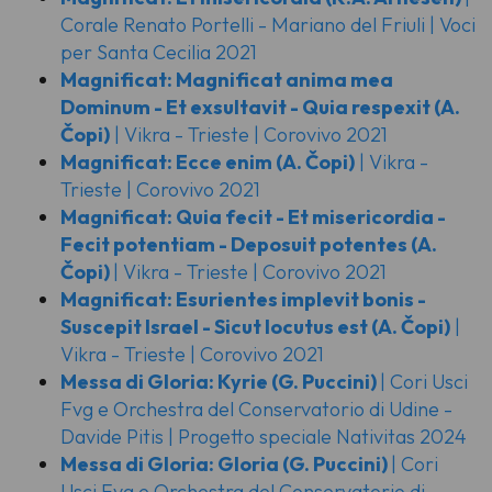
Corale Renato Portelli - Mariano del Friuli | Voci
per Santa Cecilia 2021
Magnificat: Magnificat anima mea
Dominum - Et exsultavit - Quia respexit
(A.
Čopi)
| Vikra - Trieste | Corovivo 2021
Magnificat: Ecce enim
(A. Čopi)
| Vikra -
Trieste | Corovivo 2021
Magnificat: Quia fecit - Et misericordia -
Fecit potentiam - Deposuit potentes
(A.
Čopi)
| Vikra - Trieste | Corovivo 2021
Magnificat: Esurientes implevit bonis -
Suscepit Israel - Sicut locutus est
(A. Čopi)
|
Vikra - Trieste | Corovivo 2021
Messa di Gloria: Kyrie
(G. Puccini)
| Cori Usci
Fvg e Orchestra del Conservatorio di Udine -
Davide Pitis | Progetto speciale Nativitas 2024
Messa di Gloria: Gloria
(G. Puccini)
| Cori
Usci Fvg e Orchestra del Conservatorio di