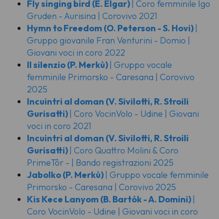
Fly singing bird
(E. Elgar)
| Coro femminile Igo
Gruden - Aurisina | Corovivo 2021
Hymn to Freedom
(O. Peterson - S. Hovi)
|
Gruppo giovanile Fran Venturini - Domio |
Giovani voci in coro 2022
Il silenzio
(P. Merkù)
| Gruppo vocale
femminile Primorsko - Caresana | Corovivo
2025
Incuintri al doman
(V. Sivilotti, R. Stroili
Gurisatti)
| Coro VocinVolo - Udine | Giovani
voci in coro 2021
Incuintri al doman
(V. Sivilotti, R. Stroili
Gurisatti)
| Coro Quattro Molini & Coro
PrimeTôr - | Bando registrazioni 2025
Jabolko
(P. Merkù)
| Gruppo vocale femminile
Primorsko - Caresana | Corovivo 2025
Kis Kece Lanyom
(B. Bartók - A. Domini)
|
Coro VocinVolo - Udine | Giovani voci in coro