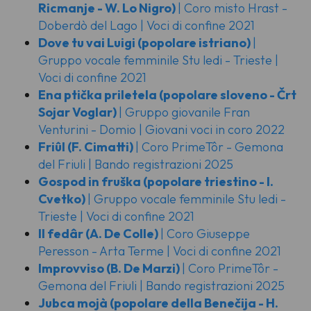
Ricmanje - W. Lo Nigro)
| Coro misto Hrast -
Doberdò del Lago | Voci di confine 2021
Dove tu vai Luigi
(popolare istriano)
|
Gruppo vocale femminile Stu ledi - Trieste |
Voci di confine 2021
Ena ptička priletela
(popolare sloveno - Črt
Sojar Voglar)
| Gruppo giovanile Fran
Venturini - Domio | Giovani voci in coro 2022
Friûl
(F. Cimatti)
| Coro PrimeTôr - Gemona
del Friuli | Bando registrazioni 2025
Gospod in fruška
(popolare triestino - I.
Cvetko)
| Gruppo vocale femminile Stu ledi -
Trieste | Voci di confine 2021
Il fedâr
(A. De Colle)
| Coro Giuseppe
Peresson - Arta Terme | Voci di confine 2021
Improvviso
(B. De Marzi)
| Coro PrimeTôr -
Gemona del Friuli | Bando registrazioni 2025
Jubca mojà
(popolare della Benečija - H.