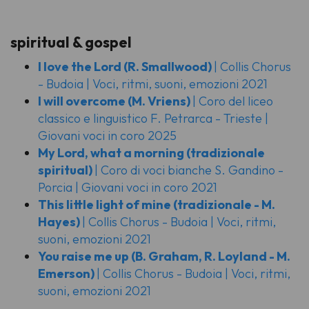
spiritual & gospel
I love the Lord
(R. Smallwood)
| Collis Chorus
- Budoia | Voci, ritmi, suoni, emozioni 2021
I will overcome
(M. Vriens)
| Coro del liceo
classico e linguistico F. Petrarca - Trieste |
Giovani voci in coro 2025
My Lord, what a morning
(tradizionale
spiritual)
| Coro di voci bianche S. Gandino -
Porcia | Giovani voci in coro 2021
This little light of mine
(tradizionale - M.
Hayes)
| Collis Chorus - Budoia | Voci, ritmi,
suoni, emozioni 2021
You raise me up
(B. Graham, R. Loyland - M.
Emerson)
| Collis Chorus - Budoia | Voci, ritmi,
suoni, emozioni 2021