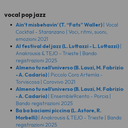
vocal pop jazz
Ain’t misbehavin’
(T. “Fats” Waller)
| Vocal
Cocktail - Staranzano | Voci, ritmi, suoni,
emozioni 2021
Al festival del jazz
(L. Luttazzi - L. Luttazzi)
|
Anakrousis & TEJO - Trieste | Bando
registrazioni 2025
Almeno tu nell’universo
(B. Lauzi, M. Fabrizio
- A. Cadario)
| Piccolo Coro Artemìa -
Torviscosa | Corovivo 2021
Almeno tu nell’universo
(B. Lauzi, M. Fabrizio
- A. Cadario)
| Ensemble9cento - Porcia |
Bando registrazioni 2025
Ba ba baciami piccina
(L. Astore, R.
Morbelli)
| Anakrousis & TEJO - Trieste | Bando
registrazioni 2025