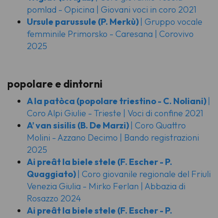
pomlad - Opicina | Giovani voci in coro 2021
Ursule parussule
(P. Merkù)
| Gruppo vocale
femminile Primorsko - Caresana | Corovivo
2025
popolare e dintorni
A la patòca
(popolare triestino - C. Noliani)
|
Coro Alpi Giulie - Trieste | Voci di confine 2021
A’ van sisilis
(B. De Marzi)
| Coro Quattro
Molini - Azzano Decimo | Bando registrazioni
2025
Ai preât la biele stele
(F. Escher - P.
Quaggiato)
| Coro giovanile regionale del Friuli
Venezia Giulia - Mirko Ferlan | Abbazia di
Rosazzo 2024
Ai preât la biele stele
(F. Escher - P.