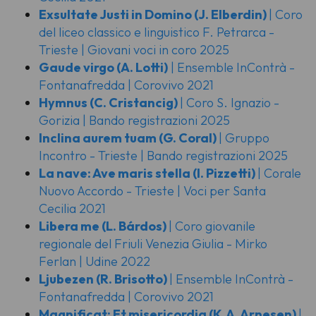
Exsultate Justi in Domino
(J. Elberdin)
| Coro
del liceo classico e linguistico F. Petrarca -
Trieste | Giovani voci in coro 2025
Gaude virgo
(A. Lotti)
| Ensemble InContrà -
Fontanafredda | Corovivo 2021
Hymnus
(C. Cristancig)
| Coro S. Ignazio -
Gorizia | Bando registrazioni 2025
Inclina aurem tuam
(G. Coral)
| Gruppo
Incontro - Trieste | Bando registrazioni 2025
La nave: Ave maris stella
(I. Pizzetti)
| Corale
Nuovo Accordo - Trieste | Voci per Santa
Cecilia 2021
Libera me
(L. Bárdos)
| Coro giovanile
regionale del Friuli Venezia Giulia - Mirko
Ferlan | Udine 2022
Ljubezen
(R. Brisotto)
| Ensemble InContrà -
Fontanafredda | Corovivo 2021
Magnificat: Et misericordia
(K.A. Arnesen)
|