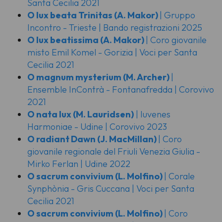
Santa Cecilia 2021
O lux beata Trinitas
(A. Makor)
| Gruppo
Incontro - Trieste | Bando registrazioni 2025
O lux beatissima
(A. Makor)
| Coro giovanile
misto Emil Komel - Gorizia | Voci per Santa
Cecilia 2021
O magnum mysterium
(M. Archer)
|
Ensemble InContrà - Fontanafredda | Corovivo
2021
O nata lux
(M. Lauridsen)
| Iuvenes
Harmoniae - Udine | Corovivo 2023
O radiant Dawn
(J. MacMillan)
| Coro
giovanile regionale del Friuli Venezia Giulia -
Mirko Ferlan | Udine 2022
O sacrum convivium
(L. Molfino)
| Corale
Synphònia - Gris Cuccana | Voci per Santa
Cecilia 2021
O sacrum convivium
(L. Molfino)
| Coro