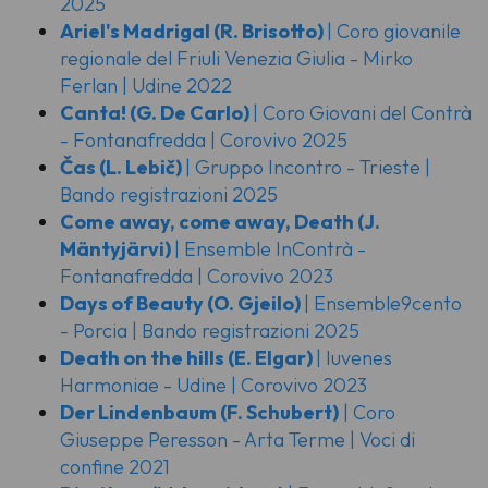
2025
Ariel's Madrigal
(R. Brisotto)
| Coro giovanile
regionale del Friuli Venezia Giulia - Mirko
Ferlan | Udine 2022
Canta!
(G. De Carlo)
| Coro Giovani del Contrà
- Fontanafredda | Corovivo 2025
Čas
(L. Lebič)
| Gruppo Incontro - Trieste |
Bando registrazioni 2025
Come away, come away, Death
(J.
Mäntyjärvi)
| Ensemble InContrà -
Fontanafredda | Corovivo 2023
Days of Beauty
(O. Gjeilo)
| Ensemble9cento
- Porcia | Bando registrazioni 2025
Death on the hills
(E. Elgar)
| Iuvenes
Harmoniae - Udine | Corovivo 2023
Der Lindenbaum
(F. Schubert)
| Coro
Giuseppe Peresson - Arta Terme | Voci di
confine 2021