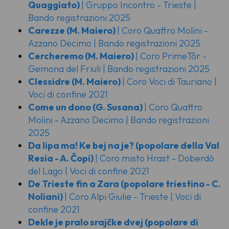
Quaggiato)
| Gruppo Incontro - Trieste |
Bando registrazioni 2025
Carezze
(M. Maiero)
| Coro Quattro Molini -
Azzano Decimo | Bando registrazioni 2025
Cercheremo
(M. Maiero)
| Coro PrimeTôr -
Gemona del Friuli | Bando registrazioni 2025
Clessidre
(M. Maiero)
| Coro Voci di Tauriano |
Voci di confine 2021
Come un dono
(G. Susana)
| Coro Quattro
Molini - Azzano Decimo | Bando registrazioni
2025
Da lipa ma! Ke bej na je?
(popolare della Val
Resia - A. Čopi)
| Coro misto Hrast - Doberdò
del Lago | Voci di confine 2021
De Trieste fin a Zara
(popolare triestino - C.
Noliani)
| Coro Alpi Giulie - Trieste | Voci di
confine 2021
Dekle je pralo srajčke dvej
(popolare di