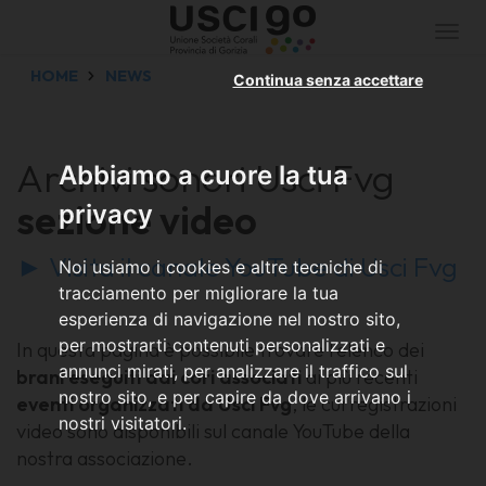
Togg
navi
HOME
NEWS
Continua senza accettare
Archivi sonori Usci Fvg
Abbiamo a cuore la tua
sezione video
privacy
► Visita il canale YouTube di Usci Fvg
Noi usiamo i cookies e altre tecniche di
tracciamento per migliorare la tua
esperienza di navigazione nel nostro sito,
per mostrarti contenuti personalizzati e
In questa pagina è possibile trovare l'elenco dei
annunci mirati, per analizzare il traffico sul
brani eseguiti dai cori associati
ai più recenti
nostro sito, e per capire da dove arrivano i
eventi organizzati da Usci Fvg
, le cui registrazioni
nostri visitatori.
video sono disponibili sul canale YouTube della
nostra associazione.