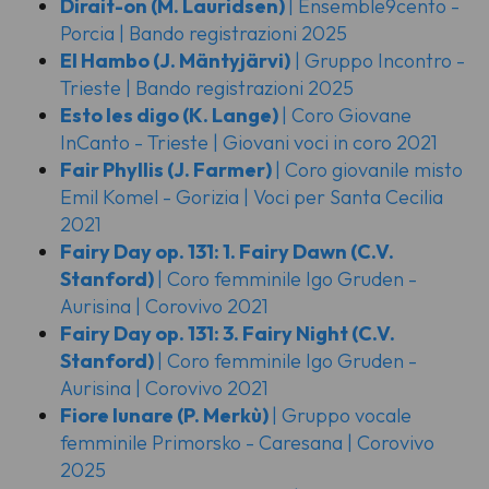
Dirait-on
(M. Lauridsen)
| Ensemble9cento -
Porcia | Bando registrazioni 2025
El Hambo
(J. Mäntyjärvi)
| Gruppo Incontro -
Trieste | Bando registrazioni 2025
Esto les digo
(K. Lange)
| Coro Giovane
InCanto - Trieste | Giovani voci in coro 2021
Fair Phyllis
(J. Farmer)
| Coro giovanile misto
Emil Komel - Gorizia | Voci per Santa Cecilia
2021
Fairy Day op. 131: 1. Fairy Dawn
(C.V.
Stanford)
| Coro femminile Igo Gruden -
Aurisina | Corovivo 2021
Fairy Day op. 131: 3. Fairy Night
(C.V.
Stanford)
| Coro femminile Igo Gruden -
Aurisina | Corovivo 2021
Fiore lunare
(P. Merkù)
| Gruppo vocale
femminile Primorsko - Caresana | Corovivo
2025