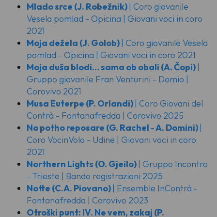
Mlado srce
(J. Robežnik)
| Coro giovanile
Vesela pomlad - Opicina | Giovani voci in coro
2021
Moja dežela
(J. Golob)
| Coro giovanile Vesela
pomlad - Opicina | Giovani voci in coro 2021
Moja duša blodi… sama ob obali
(A. Čopi)
|
Gruppo giovanile Fran Venturini - Domio |
Corovivo 2021
Musa Euterpe
(P. Orlandi)
| Coro Giovani del
Contrà - Fontanafredda | Corovivo 2025
No potho reposare
(G. Rachel - A. Domini)
|
Coro VocinVolo - Udine | Giovani voci in coro
2021
Northern Lights
(O. Gjeilo)
| Gruppo Incontro
- Trieste | Bando registrazioni 2025
Notte
(C.A. Piovano)
| Ensemble InContrà -
Fontanafredda | Corovivo 2023
Otroški punt: IV. Ne vem, zakaj
(P.