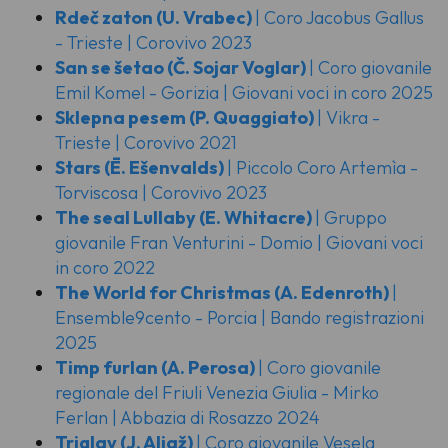
Rdeč zaton
(U. Vrabec)
| Coro Jacobus Gallus
- Trieste | Corovivo 2023
San se šetao
(Č. Sojar Voglar)
| Coro giovanile
Emil Komel - Gorizia | Giovani voci in coro 2025
Sklepna pesem
(P. Quaggiato)
| Vikra -
Trieste | Corovivo 2021
Stars
(Ē. Ešenvalds)
| Piccolo Coro Artemìa -
Torviscosa | Corovivo 2023
The seal Lullaby
(E. Whitacre)
| Gruppo
giovanile Fran Venturini - Domio | Giovani voci
in coro 2022
The World for Christmas
(A. Edenroth)
|
Ensemble9cento - Porcia | Bando registrazioni
2025
Timp furlan
(A. Perosa)
| Coro giovanile
regionale del Friuli Venezia Giulia - Mirko
Ferlan | Abbazia di Rosazzo 2024
Triglav
(J. Aljaž)
| Coro giovanile Vesela