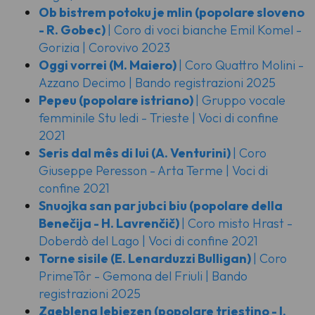
Ob bistrem potoku je mlin
(popolare sloveno
- R. Gobec)
| Coro di voci bianche Emil Komel -
Gorizia | Corovivo 2023
Oggi vorrei
(M. Maiero)
| Coro Quattro Molini -
Azzano Decimo | Bando registrazioni 2025
Pepeu
(popolare istriano)
| Gruppo vocale
femminile Stu ledi - Trieste | Voci di confine
2021
Seris dal mês di lui
(A. Venturini)
| Coro
Giuseppe Peresson - Arta Terme | Voci di
confine 2021
Snuojka san par jubci biu
(popolare della
Benečija - H. Lavrenčič)
| Coro misto Hrast -
Doberdò del Lago | Voci di confine 2021
Torne sisile
(E. Lenarduzzi Bulligan)
| Coro
PrimeTôr - Gemona del Friuli | Bando
registrazioni 2025
Zgeblena lebjezen
(popolare triestino - I.