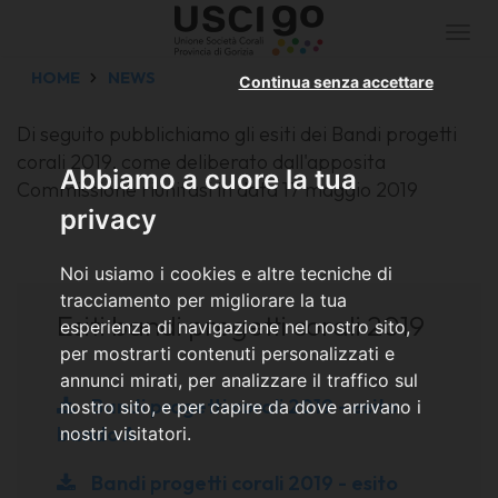
Togg
navi
HOME
NEWS
Continua senza accettare
Di seguito pubblichiamo gli esiti dei Bandi progetti
corali 2019, come deliberato dall'apposita
Abbiamo a cuore la tua
Commissione riunitasi in data 17 maggio 2019
privacy
Noi usiamo i cookies e altre tecniche di
tracciamento per migliorare la tua
Esiti bandi progetti corali 2019
esperienza di navigazione nel nostro sito,
per mostrarti contenuti personalizzati e
annunci mirati, per analizzare il traffico sul
Bandi progetti corali 2019 - esito
nostro sito, e per capire da dove arrivano i
bando A
nostri visitatori.
Bandi progetti corali 2019 - esito