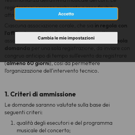
registrazioni saranno archiviate e rese fruibili
Accetto
attraverso il
canale YouTube
di Usci Fvg.
Ciascuna associazione corale, che sia
in regola con
l’affiliazione
all’Usci Fvg tramite la rispettiva
Cambia le mie impostazioni
associazione territoriale, può
presentare una sola
domanda
per una sola registrazione, da inviare con
congruo anticipo di tempo sull’evento da registrare
(
almeno 60 giorni
), così da permettere
l’organizzazione dell’intervento tecnico.
1. Criteri di ammissione
Le domande saranno valutate sulla base dei
seguenti criteri:
qualità degli esecutori e del programma
musicale del concerto;