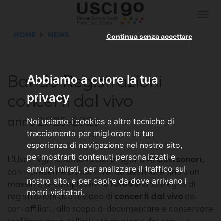
Togg
navi
HOME
NEWS
Continua senza accettare
Bando Registrazioni
Abbiamo a cuore la tua
concerti dal vivo
privacy
anno 2025-2026
Noi usiamo i cookies e altre tecniche di
tracciamento per migliorare la tua
esperienza di navigazione nel nostro sito,
per mostrarti contenuti personalizzati e
L’Usci Fvg, nell’ambito del progetto
Archivi sonori
,
annunci mirati, per analizzare il traffico sul
con il presente bando intende destinare fino a un
nostro sito, e per capire da dove arrivano i
massimo di complessivi
€ 10.000
al sostegno di
nostri visitatori.
registrazioni audio/video di
concerti dal vivo
dei
cori affiliati, allo scopo di documentare e conservare
testimonianza dell’attività musicale dei cori. Le