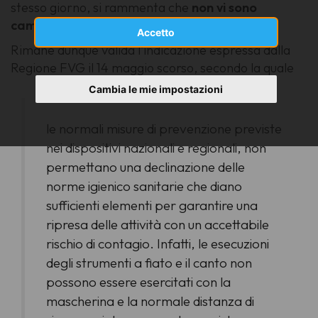
stesso giorno, si rammenta che
non vi sono
cambiamenti riguardanti l'attività corale
.
Accetto
Rimane dunque valida l'indicazione espressa dalla
Regione FVG il 14 maggio scorso, secondo la quale
Cambia le mie impostazioni
le normali misure di prevenzione previste
nei dispositivi nazionali e regionali, non
permettano una declinazione delle
norme igienico sanitarie che diano
sufficienti elementi per garantire una
ripresa delle attività con un accettabile
rischio di contagio. Infatti, le esecuzioni
degli strumenti a fiato e il canto non
possono essere esercitati con la
mascherina e la normale distanza di