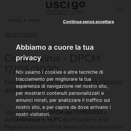
Togg
navi
HOME
NEWS
Continua senza accettare
18/05/2020
Abbiamo a cuore la tua
Coronavirus - DPCM
privacy
17/05/2020
Noi usiamo i cookies e altre tecniche di
tracciamento per migliorare la tua
Nessuna novità in merito alla ripresa
esperienza di navigazione nel nostro sito,
delle attività corali
per mostrarti contenuti personalizzati e
annunci mirati, per analizzare il traffico sul
nostro sito, e per capire da dove arrivano i
Alla luce del nuovo
DPCM del 17/05/2020
e
nostri visitatori.
dell'
Ordinanza n. 14/PC
del Presidente della
Regione Autonoma Friuli Venezia Giulia emanata lo