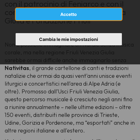
con il patrocinio di Feniarco e con il
contributo di Regione Friuli Venezia
Accetto
Giulia e Fondazione Friuli
Cambia le mie impostazioni
Non è possibile immaginare un Natale senza musica
corale, ma nella regione Friuli Venezia Giulia
sarebbe ormai difficile anche immaginarlo senza
Nativitas
, il grande cartellone di canti e tradizioni
natalizie che ormai da quasi vent'anni unisce eventi
liturgici e concertistici nell'area di Alpe Adria (e
oltre). Promosso dall’Usci Friuli Venezia Giulia,
questo percorso musicale è cresciuto negli anni fino
a riunire annualmente – nelle ultime edizioni – oltre
150 eventi, distribuiti nelle province di Trieste,
Udine, Gorizia e Pordenone, ma “esportati” anche in
altre regioni italiane e all'estero.