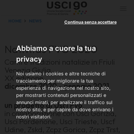
Togg
navi
HOME
NEWS
Continua senza accettare
Nativitas FVG 2020
Abbiamo a cuore la tua
privacy
Canti e tradizioni natalizie in Friuli
Venezia Giulia
Noi usiamo i cookies e altre tecniche di
XX edizione
tracciamento per migliorare la tua
dicembre 2020 - gennaio 2021
esperienza di navigazione nel nostro sito,
per mostrarti contenuti personalizzati e
annunci mirati, per analizzare il traffico sul
un progetto di Usci Fvg
nostro sito, e per capire da dove arrivano i
in collaborazione con Usci Gorizia,
nostri visitatori.
Usci Pordenone, Usci Trieste, Uscf
Udine, Zskd, Zcpz Gorica, Zcpz Trst,