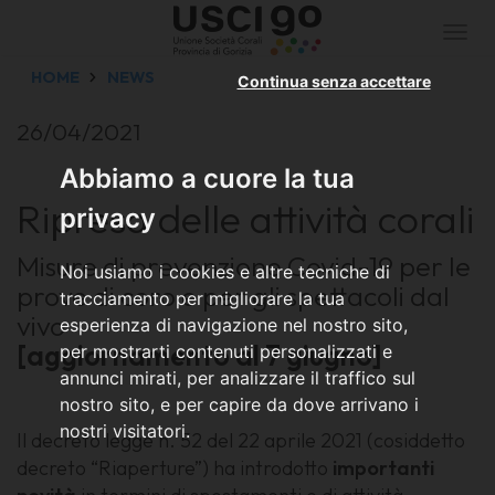
Togg
navi
HOME
NEWS
Continua senza accettare
26/04/2021
Abbiamo a cuore la tua
Ripresa delle attività corali
privacy
Misure di prevenzione Covid-19 per le
Noi usiamo i cookies e altre tecniche di
prove di coro e per gli spettacoli dal
tracciamento per migliorare la tua
vivo
esperienza di navigazione nel nostro sito,
[aggiornamento al 7 giugno]
per mostrarti contenuti personalizzati e
annunci mirati, per analizzare il traffico sul
nostro sito, e per capire da dove arrivano i
nostri visitatori.
Il decreto legge n. 52 del 22 aprile 2021 (cosiddetto
decreto “Riaperture”) ha introdotto
importanti