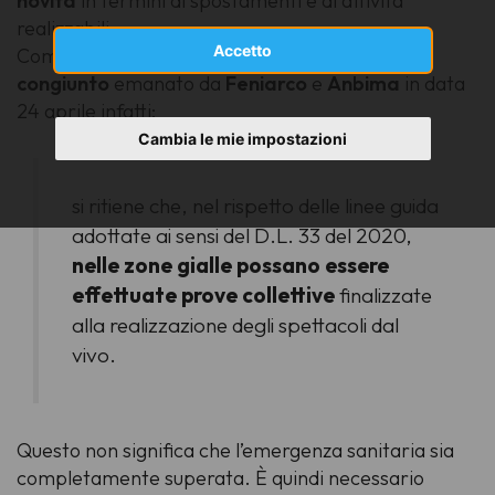
novità
in termini di spostamenti e di attività
realizzabili.
Accetto
Come evidenziato nell'apposito
documento
congiunto
emanato da
Feniarco
e
Anbima
in data
24 aprile infatti:
Cambia le mie impostazioni
si ritiene che, nel rispetto delle linee guida
adottate ai sensi del D.L. 33 del 2020,
nelle zone gialle possano essere
effettuate prove collettive
finalizzate
alla realizzazione degli spettacoli dal
vivo.
Questo non significa che l’emergenza sanitaria sia
completamente superata. È quindi necessario