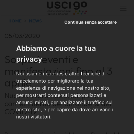
Togg
navi
HOME
NEWS
Continua senza accettare
05/03/2020
Abbiamo a cuore la tua
Sospesi eventi e
privacy
manifestazioni fino al 3
Noi usiamo i cookies e altre tecniche di
aprile
tracciamento per migliorare la tua
esperienza di navigazione nel nostro sito,
Nuove misure nazionali per il
per mostrarti contenuti personalizzati e
contenimento del diffondersi del
annunci mirati, per analizzare il traffico sul
nostro sito, e per capire da dove arrivano i
COVID-19
nostri visitatori.