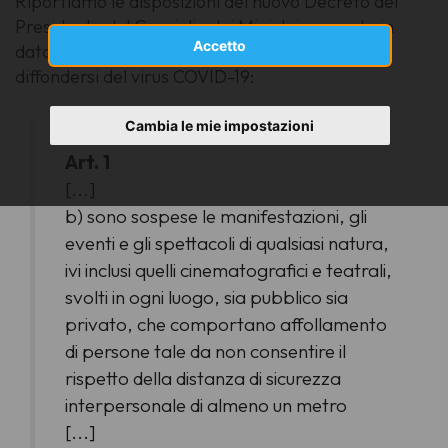
Riportiamo le disposizioni del nuovo Decreto del
Presidente del Consiglio dei Ministri emanato in
Accetto
data 4 marzo in materia di contenimento del
diffondersi del virus COVID-19:
Cambia le mie impostazioni
Art. 1
[...]
b) sono sospese le manifestazioni, gli
eventi e gli spettacoli di qualsiasi natura,
ivi inclusi quelli cinematografici e teatrali,
svolti in ogni luogo, sia pubblico sia
privato, che comportano affollamento
di persone tale da non consentire il
rispetto della distanza di sicurezza
interpersonale di almeno un metro
[...]