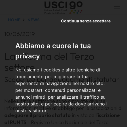
Togg
navi
HOME
NEWS
Continua senza accettare
10/06/2019
Abbiamo a cuore la tua
La riforma del Terzo
privacy
settore
Noi usiamo i cookies e altre tecniche di
tracciamento per migliorare la tua
Scadenze per adeguamenti statutari
esperienza di navigazione nel nostro sito,
per mostrarti contenuti personalizzati e
annunci mirati, per analizzare il traffico sul
Nelle ultime settimane sono circolate diverse
nostro sito, e per capire da dove arrivano i
informazioni relative all’obbligo per le associazioni di
nostri visitatori.
adeguare il proprio statuto
in vista dell’
iscrizione
al RUNTS
- Registro Unico Nazionale del Terzo