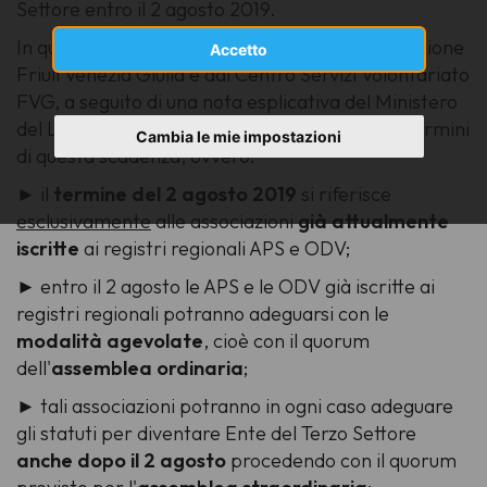
Settore entro il 2 agosto 2019.
In questi giorni una circolare emanata dalla Regione
Accetto
Friuli Venezia Giulia e dal Centro Servizi Volontariato
FVG, a seguito di una nota esplicativa del Ministero
del Lavoro e delle Politiche sociali, chiarisce i termini
Cambia le mie impostazioni
di questa scadenza, ovvero:
►
il
termine del 2 agosto 2019
si riferisce
esclusivamente
alle associazioni
già attualmente
iscritte
ai registri regionali APS e ODV;
►
entro il 2 agosto le APS e le ODV già iscritte ai
registri regionali potranno adeguarsi con le
modalità agevolate
, cioè con il quorum
dell'
assemblea ordinaria
;
► tali associazioni potranno in ogni caso adeguare
gli statuti per diventare Ente del Terzo Settore
anche dopo il 2 agosto
procedendo con il quorum