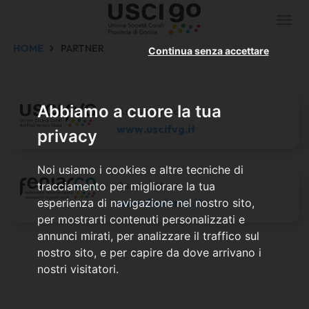
Togg
navi
HOME
PARTNER
Continua senza accettare
Abbiamo a cuore la tua
Associato a
www.uscifvg.it
privacy
Noi usiamo i cookies e altre tecniche di
Associato a
tracciamento per migliorare la tua
esperienza di navigazione nel nostro sito,
www.feniarco.it
per mostrarti contenuti personalizzati e
annunci mirati, per analizzare il traffico sul
nostro sito, e per capire da dove arrivano i
nostri visitatori.