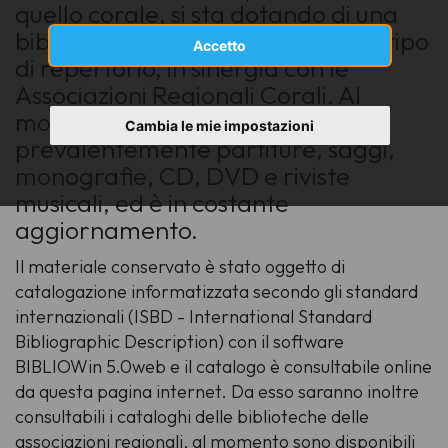
quello corale, si sta dotando di una
biblioteca specializzata su questo tipo
Accetto
di repertorio, in sinergia con le
Associazioni Regionali Corali. Al
momento essa conserva
Cambia le mie impostazioni
prevalentemente partiture, saggi,
monografie, CD, DVD e riviste
musicali, ed è in costante
aggiornamento.
Il materiale conservato è stato oggetto di
catalogazione informatizzata secondo gli standard
internazionali (ISBD - International Standard
Bibliographic Description) con il software
BIBLIOWin 5.0web e il catalogo è consultabile online
da questa pagina internet. Da esso saranno inoltre
consultabili i cataloghi delle biblioteche delle
associazioni regionali, al momento sono disponibili