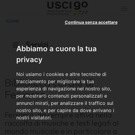
Togg
navi
HOME
Continua senza accettare
Servizi
Abbiamo a cuore la tua
privacy
Noi usiamo i cookies e altre tecniche di
Biblioteca corale di
tracciamento per migliorare la tua
esperienza di navigazione nel nostro sito,
Feniarco
per mostrarti contenuti personalizzati e
annunci mirati, per analizzare il traffico sul
nostro sito, e per capire da dove arrivano i
Feniarco, da sempre attiva nella
nostri visitatori.
raccolta di musiche e testi legati al
mondo musicale e in particolare a